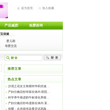
设为首页
加入收藏
产后减肥
免费咨询
宝宝保健
理
婴儿期
识
母婴交流
推荐文章
热点文章
沙漠之花女主角模特华莉丝迪…
产妇分娩后纱布留在体内 医院…
科学养牛推进奶牛标准化养殖…
产妇分娩后纱布遗留在体内 某…
徐耀：从布病传染看尝试风险…