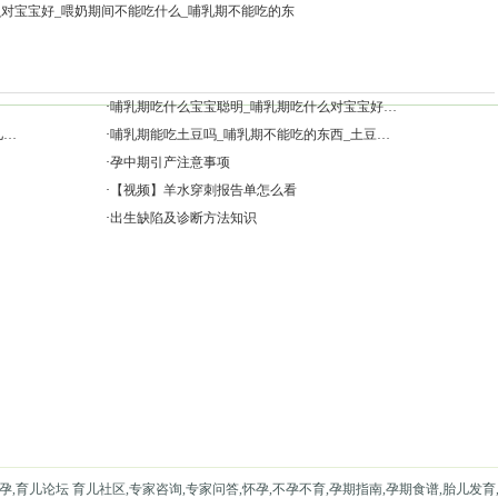
对宝宝好_喂奶期间不能吃什么_哺乳期不能吃的东
·
哺乳期吃什么宝宝聪明_哺乳期吃什么对宝宝好…
儿…
·
哺乳期能吃土豆吗_哺乳期不能吃的东西_土豆…
·
孕中期引产注意事项
·
【视频】羊水穿刺报告单怎么看
·
出生缺陷及诊断方法知识
孕,育儿论坛 育儿社区,专家咨询,专家问答,怀孕,不孕不育,孕期指南,孕期食谱,胎儿发育