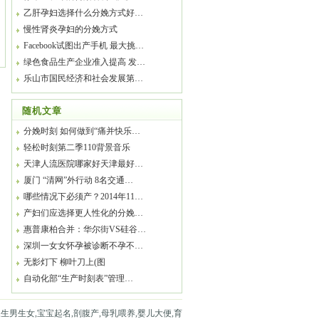
乙肝孕妇选择什么分娩方式好…
慢性肾炎孕妇的分娩方式
Facebook试图出产手机 最大挑…
绿色食品生产企业准入提高 发…
乐山市国民经济和社会发展第…
随机文章
分娩时刻 如何做到“痛并快乐…
轻松时刻第二季110背景音乐
天津人流医院哪家好天津最好…
厦门 “清网”外行动 8名交通…
哪些情况下必须产？2014年11…
产妇们应选择更人性化的分娩…
惠普康柏合并：华尔街VS硅谷…
深圳一女女怀孕被诊断不孕不…
无影灯下 柳叶刀上(图
自动化部“生产时刻表”管理…
,生男生女,宝宝起名,剖腹产,母乳喂养,婴儿大便,育