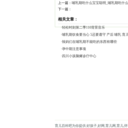
上一篇：
哺乳期吃什么宝宝聪明_哺乳期吃什么
下一篇：
相关文章：
·
轻松时刻第二季110背景音乐
·
哺乳期饮食要当心 5忌要遵守 产后 哺乳 育
·
辣妈们在哺乳期不能吃的东西有哪些
·
孕中期注意事项
·
四川小孩脑瘫诊疗中心
育儿百科吧为你提供:好孩子,好网,育儿网,育儿,怀