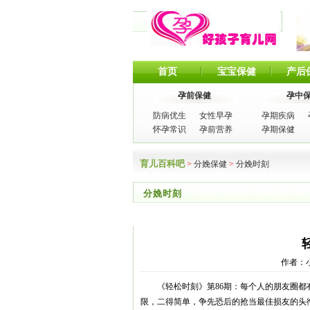
首页
宝宝保健
产后
孕前保健
孕中
防病优生
女性早孕
孕期疾病
怀孕常识
孕前营养
孕期保健
育儿百科吧
>
分娩保健
>
分娩时刻
分娩时刻
作者：小编
《轻松时刻》第86期：每个人的朋友圈都有
限，二得简单，争先恐后的抢当最佳损友的头衔