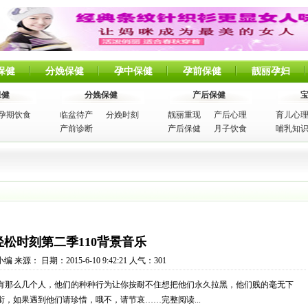
保健
分娩保健
孕中保健
孕前保健
靓丽孕妇
保健
分娩保健
产后保健
孕期饮食
临盆待产
分娩时刻
靓丽重现
产后心理
育儿心
产前诊断
产后保健
月子饮食
哺乳知
轻松时刻第二季110背景音乐
 来源： 日期：2015-6-10 9:42:21 人气：
301
那么几个人，他们的种种行为让你按耐不住想把他们永久拉黑，他们贱的毫无下
，如果遇到他们请珍惜，哦不，请节哀……完整阅读...